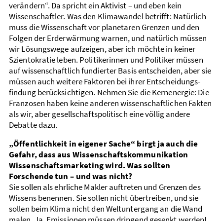
verändern“. Da spricht ein Aktivist – und eben kein
Wissenschaftler. Was den Klima­wandel betrifft: Natürlich
muss die Wissenschaft vor planetaren Grenzen und den
Folgen der Erd­erwärmung warnen, und natürlich müssen
wir ­Lösungswege aufzeigen, aber ich möchte in keiner
Szientokratie leben. Politikerinnen und Politiker müssen
auf wissenschaftlich fundierter Basis entscheiden, aber sie
müssen auch weitere Faktoren bei ihrer Entscheidungs­
findung berück­sichtigen. Nehmen Sie die Kern­energie: Die
Franzosen haben keine anderen wissen­schaft­lichen Fakten
als wir, aber gesellschafts­politisch eine völlig andere
Debatte dazu.
„Öffentlichkeit in eigener Sache“ birgt ja auch die
Gefahr, dass aus Wissenschafts­kommunikation
Wissenschafts­marketing wird. Was sollten
Forschende tun – und was nicht?
Sie sollen als ehrliche Makler auftreten und Grenzen des
Wissens benennen. Sie sollen nicht über­treiben, und sie
sollen beim Klima nicht den Welt­unter­gang an die Wand
malen. Ja, Emissionen müssen dringend gesenkt werden!