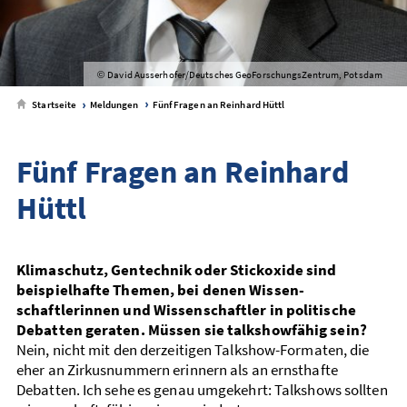
David Ausserhofer/Deutsches GeoForschungsZentrum, Potsdam
©
Startseite
Meldungen
Fünf Fragen an Reinhard Hüttl
Fünf Fragen an Reinhard
Hüttl
Klimaschutz, Gentechnik oder Stickoxide sind
beispiel­hafte Themen, bei denen Wissen­
schaftlerinnen und Wissen­schaftler in politische
Debatten geraten. Müssen sie talk­show­fähig sein?
Nein, nicht mit den derzeitigen Talkshow-Formaten, die
eher an Zirkus­­nummern erinnern als an ernst­hafte
Debatten. Ich sehe es genau umgekehrt: Talk­shows sollten