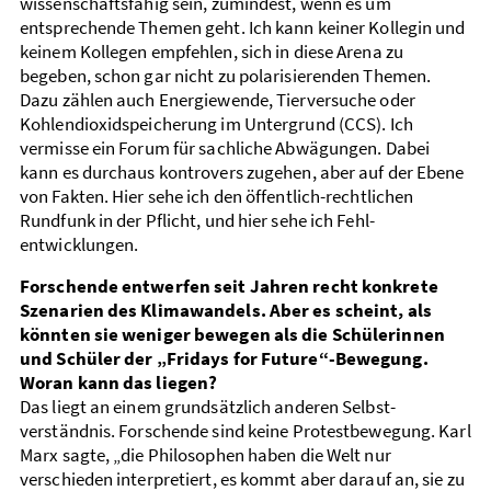
wissen­schafts­fähig sein, zumindest, wenn es um
entsprechende Themen geht. Ich kann keiner Kollegin und
keinem Kollegen empfehlen, sich in diese Arena zu
begeben, schon gar nicht zu polarisierenden Themen.
Dazu zählen auch Energie­wende, Tier­versuche oder
Kohlen­dioxid­speicherung im Unter­grund (CCS). Ich
vermisse ein Forum für sach­liche Abwägungen. Dabei
kann es durch­aus kontro­vers zugehen, aber auf der Ebene
von Fakten. Hier sehe ich den öffentlich-rechtlichen
Rundfunk in der Pflicht, und hier sehe ich Fehl­
entwicklungen.
Forschende entwerfen seit Jahren recht konkrete
Szenarien des Klima­wandels. Aber es scheint, als
könnten sie weniger bewegen als die Schülerinnen
und Schüler der „Fridays for Future“-Bewegung.
Woran kann das liegen?
Das liegt an einem grundsätzlich anderen Selbst­
verständnis. Forschende sind keine Protest­bewegung. Karl
Marx sagte, „die Philosophen haben die Welt nur
verschieden interpretiert, es kommt aber darauf an, sie zu