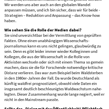
Wir werden uns aber auch an den globalen Wandel
anpassen müssen, und ich bin sicher, dass wir für beide ­
Strategien – Reduktion und Anpassung – das Know-how
haben.
Wie sehen Sie die Rolle der Medien dabei?
Sie sind unverzichtbar bei der Vermittlung von geprüften
Fakten. Ohne einen unabhängigen Wissen­schafts­
journalismus kann es uns nicht gelingen, glaub­würdig zu
sein. Denn es gibt leider immer wieder Kolleginnen und
Kollegen, die aus der Wissenschaft in die Rolle von
Aktivisten wechseln oder sich mit einem Thema so gemein
machen, dass sie die für Forschende not­wendige kritische
Distanz verlieren. Das war zum Beispiel beim Wald­sterben
in den 1980er-Jahren der Fall. Da wurde Deutschland als
künftig wald­frei prognostiziert, obwohl viele Daten ein
insgesamt deutlich beschleunigtes Wald­wachstum nahe­
legten. Dieser Zusammen­hang wurde lange negiert, weil er
nicht in den Main­stream passte.
Sollte der „Dialog mit der Öffentlichkeit“ Pflicht­fach