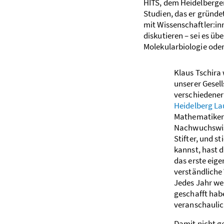
HITS, dem Heidelberger
Studien, das er gründet
mit Wissenschaftler:inn
diskutieren – sei es ü
Molekularbiologie oder
Klaus Tschira
unserer Gesel
verschiedener 
Heidelberg L
Mathematiker:
Nachwuchswiss
Stifter, und 
kannst, hast d
das erste eige
verständliche
Jedes Jahr we
geschafft habe
veranschaulic
Damit nicht g