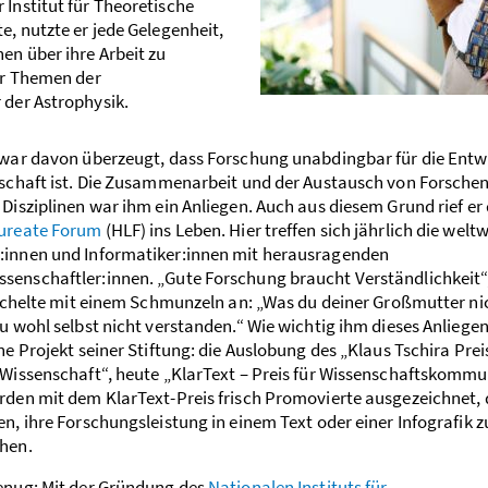
 Institut für Theoretische
e, nutzte er jede Gelegenheit,
en über ihre Arbeit zu
ber Themen der
 der Astrophysik.
 war davon überzeugt, dass Forschung unabdingbar für die Entw
lschaft ist. Die Zusammenarbeit und der Austausch von Forsche
Disziplinen war ihm ein Anliegen. Auch aus diesem Grund rief er
aureate Forum
(HLF) ins Leben. Hier treffen sich jährlich die welt
innen und Informatiker:innen mit herausragenden
enschaftler:innen. „Gute Forschung braucht Verständlichkeit“,
stichelte mit einem Schmunzeln an: „Was du deiner Großmutter ni
u wohl selbst nicht verstanden.“ Wie wichtig ihm dieses Anliegen
ne Projekt seiner Stiftung: die Auslobung des „Klaus Tschira Preis
 Wissenschaft“, heute „KlarText – Preis für Wissenschaftskommu
rden mit dem KlarText-Preis frisch Promovierte ausgezeichnet, 
n, ihre Forschungsleistung in einem Text oder einer Infografik z
hen.
enug: Mit der Gründung des
Nationalen Instituts für