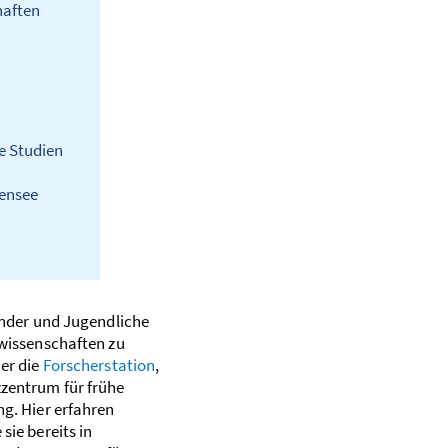
haften
e Studien
densee
inder und Jugendliche
rwissenschaften zu
er die
Forscherstation
,
zentrum für frühe
g. Hier erfahren
sie bereits in