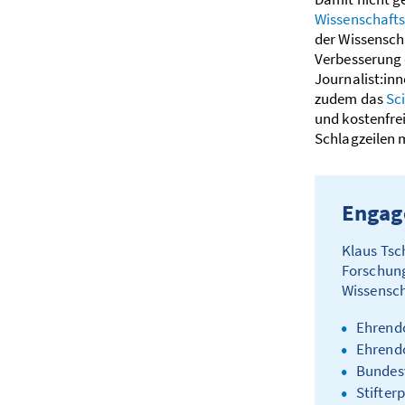
Wissenschaft
der Wissensch
Verbesserung 
Journalist:inn
zudem das
Sc
und kostenfre
Schlagzeilen 
Engag
Klaus Tsc
Forschung
Wissensch
Ehrendo
Ehrendo
Bundesv
Stifter