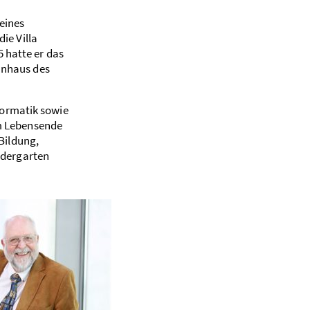
eines
ie Villa
 hatte er das
ohnhaus des
formatik sowie
em Lebensende
 Bildung,
ndergarten