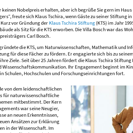
 keinen Nobelpreis erhalten, aber ich begrüße Sie gern im Haus 
ers“, freute sich Klaus Tschira, wenn Gäste zu seiner Stiftung in d
 Kurz vor Gründung der
Klaus Tschira Stiftung
(KTS) im Jahr 1995
bäude als Sitz für die KTS erworben. Die Villa Bosch war das W
reisträgers Carl Bosch.
 gründete die KTS, um Naturwissenschaften, Mathematik und In
ung für diese Fächer zu fördern. Er engagierte sich bis zu sein
 ihre Ziele. Seit über 25 Jahren fördert die Klaus Tschira Stiftung
d Wissenschaftskommunikation. Ihr Engagement beginnt im Ki
h in Schulen, Hochschulen und Forschungseinrichtungen fort.
de von dem leidenschaftlichen
as für naturwissenschaftliche
emen mitbestimmt. Der Kern
agements war seine Neugier,
resse an neuen Erkenntnissen,
euen Ansätzen zur Erklärung
en in der Wissenschaft. Im