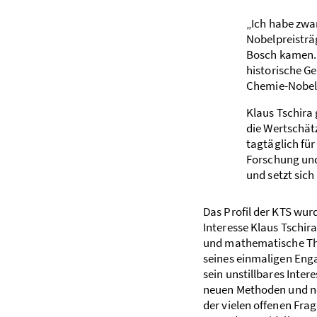
„Ich habe zwar
Nobelpreisträg
Bosch kamen.
historische Ge
Chemie-Nobelp
Klaus Tschira
die Wertschätz
tagtäglich für
Forschung un
und setzt sic
Das Profil der KTS wur
Interesse Klaus Tschir
und mathematische Th
seines einmaligen Eng
sein unstillbares Inte
neuen Methoden und n
der vielen offenen Frag