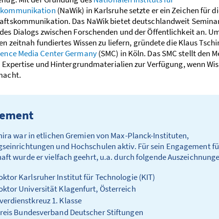
skommunikation
(NaWik) in Karlsruhe setzte er ein Zeichen für 
aftskommunikation. Das NaWik bietet deutschlandweit Seminar
des Dialogs zwischen Forschenden und der Öffentlichkeit an. U
en zeitnah fundiertes Wissen zu liefern, gründete die Klaus Tschi
ience Media Center Germany
(SMC) in Köln. Das SMC stellt den M
i Expertise und Hintergrundmaterialien zur Verfügung, wenn Wi
macht.
ement
hira war in etlichen Gremien von Max-Planck-Instituten,
seinrichtungen und Hochschulen aktiv. Für sein Engagement fü
aft wurde er vielfach geehrt, u.a. durch folgende Auszeichnung
ktor Karlsruher Institut für Technologie (KIT)
ktor Universität Klagenfurt, Österreich
erdienstkreuz 1. Klasse
preis Bundesverband Deutscher Stiftungen