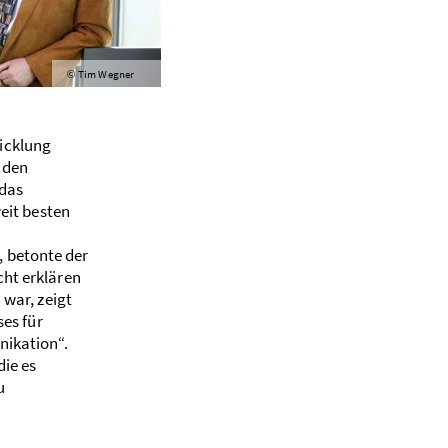
Tim Wegner
©
icklung
nden
 das
weit besten
 betonte der
cht erklären
 war, zeigt
es für
nikation“.
die es
u