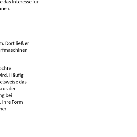
 das Interesse für
nnen.
. Dort ließ er
Wurfmaschinen
mochte
ird. Häufig
ielsweise das
aus der
ng bei
 Ihre Form
ner