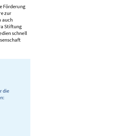
die Förderung
e zur
m auch
ra Stiftung
edien schnell
ssenschaft
r die
en: