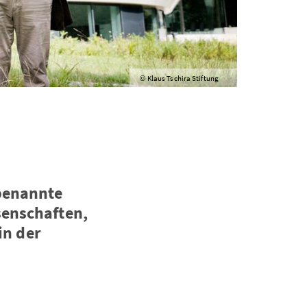
Klaus Tschira Stiftung
©
 benannte
senschaften,
in der