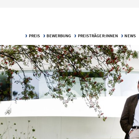
PREIS
BEWERBUNG
PREISTRÄGER:INNEN
NEWS
KLARTEXT – DER PREIS FÜR VERSTÄNDLICHE WISSENSCH
BEWERBUNGS­VORAUSSETZUNGEN
DIE PREISTRÄGER:INNEN
MELDU
KATEGORIE TEXT
BEWERBUNGSPORTAL
PUBLIKATIONEN
KATEGORIE INFOGRAFIK