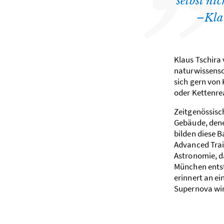
selbst ni
–
Kla
Klaus Tschira
naturwissensc
sich gern von
oder Kettenre
Zeitgenössisc
Gebäude, dene
bilden diese B
Advanced Trai
Astronomie, d
München entst
erinnert an e
Supernova wi