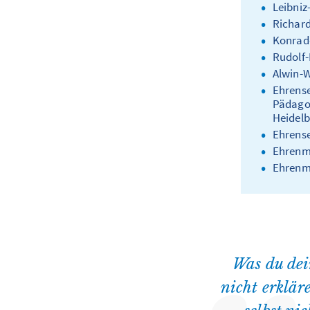
Leibniz
Richard
Konrad-
Rudolf-
Alwin-W
Ehrense
Pädagog
Heidelb
Ehrense
Ehrenmi
Ehrenmi
Was du de
nicht erklär