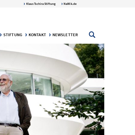
Klaus Tschira Stiftung
NaWik.de
STIFTUNG
KONTAKT
NEWSLETTER
AFT
NGEN
DIE KLAUS TSCHIRA STIFTUNG
DER STIFTER: KLAUS TSCHIRA