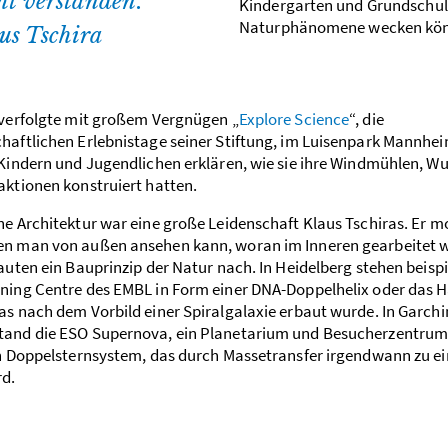
cht verstanden.
Kindergarten und Grundschule
Naturphänomene wecken kö
us Tschira
 verfolgte mit großem Vergnügen „
Explore Science
“, die
haftlichen Erlebnistage seiner Stiftung, im Luisenpark Mannheim
 Kindern und Jugendlichen erklären, wie sie ihre Windmühlen, 
aktionen konstruiert hatten.
he Architektur war eine große Leidenschaft Klaus Tschiras. Er 
n man von außen ansehen kann, woran im Inneren gearbeitet w
auten ein Bauprinzip der Natur nach. In Heidelberg stehen beisp
ning Centre des EMBL in Form einer DNA-Doppelhelix oder das H
as nach dem Vorbild einer Spiralgalaxie erbaut wurde. In Garchi
and die ESO Supernova, ein Planetarium und Besucherzentrum.
in Doppelsternsystem, das durch Massetransfer irgendwann zu ei
rd.